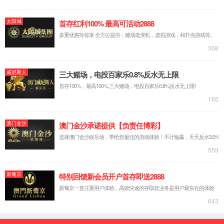
公司简介
资质荣誉